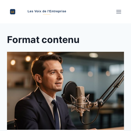
Aller
au
contenu
Format contenu