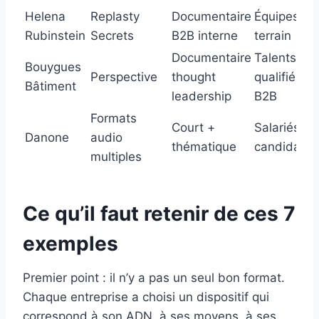
Helena
Replasty
Documentaire
Équipes
Rubinstein
Secrets
B2B interne
terrain
Documentaire
Talents
Bouygues
Perspective
thought
qualifiés
Bâtiment
leadership
B2B
Formats
Court +
Salariés +
Danone
audio
thématique
candidats
multiples
Ce qu’il faut retenir de ces 7
exemples
Premier point : il n’y a pas un seul bon format.
Chaque entreprise a choisi un dispositif qui
correspond à son ADN, à ses moyens, à ses