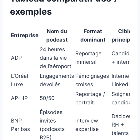
exemples
Nom du
Format
Cible
Entreprise
podcast
dominant
principale
24 heures
Reportage
Candidats
ADP
dans la vie
immersif
+ interne
de l’aéroport
L’Oréal
Engagements
Témoignages
Interne +
Luxe
dévoilés
croisés
LinkedIn
Reportage /
Soignants
AP-HP
50/50
portrait
candidats
Épisodes
Décideurs
BNP
invités
Interview
RH +
Paribas
(podcasts
expertise
talents
B2B)