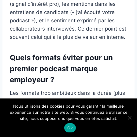
(signal d’intérêt pro), les mentions dans les
entretiens de candidats (« j’ai écouté votre
podcast »), et le sentiment exprimé par les
collaborateurs interviewés. Ce dernier point est
souvent celui qui à le plus de valeur en interne.
Quels formats éviter pour un
premier podcast marque
employeur ?
Les formats trop ambitieux dans la durée (plus
d’une heure par épisode) ou trop produits
Nous utilisons des cookies pour vous garantir la meilleure
(musique permanente, montage haché) qui
expérience sur notre site web. Si vous continuez à utiliser ce
demandent une logistique lourde. À éviter
site, nous supposerons que vous en êtes satisfait.
aussi : les podcasts dirigeants où seul le CEO
Ok
parle pendant 40 minutes. La force du podcast